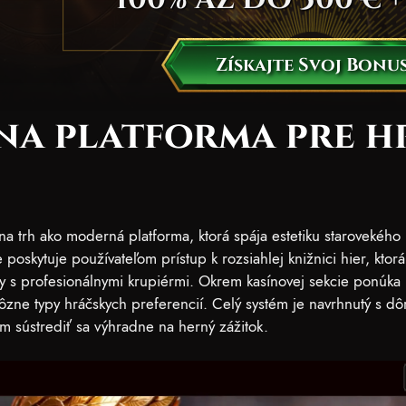
Získajte Svoj Bonu
na platforma pre h
na trh ako moderná platforma, ktorá spája estetiku starovekého
poskytuje používateľom prístup k rozsiahlej knižnici hier, ktor
sy s profesionálnymi krupiérmi. Okrem kasínovej sekcie ponúka
ôzne typy hráčskych preferencií. Celý systém je navrhnutý s d
 sústrediť sa výhradne na herný zážitok.